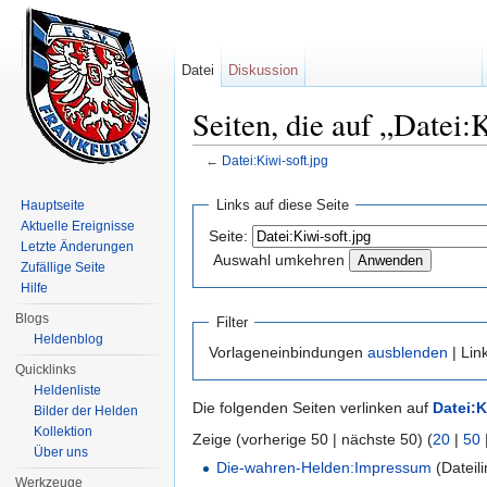
Datei
Diskussion
Seiten, die auf „Datei:
←
Datei:Kiwi-soft.jpg
Wechseln zu:
Navigation
,
Suche
Links auf diese Seite
Hauptseite
Aktuelle Ereignisse
Seite:
Letzte Änderungen
Auswahl umkehren
Zufällige Seite
Hilfe
Blogs
Filter
Heldenblog
Vorlageneinbindungen
ausblenden
| Lin
Quicklinks
Heldenliste
Die folgenden Seiten verlinken auf
Datei:K
Bilder der Helden
Kollektion
Zeige (vorherige 50 | nächste 50) (
20
|
50
Über uns
Die-wahren-Helden:Impressum
(Dateili
Werkzeuge