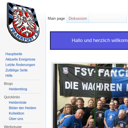
Main page
Diskussion
Wechseln zu:
Navigation
,
Suche
Hallo und herzlich will
Hauptseite
Aktuelle Ereignisse
Letzte Änderungen
Zufällige Seite
Hilfe
Blogs
Heldenblog
Quicklinks
Heldenliste
Bilder der Helden
Kollektion
Über uns
Werkzeuge