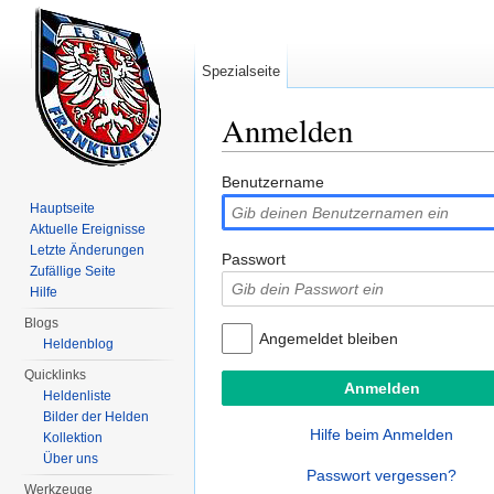
Spezialseite
Anmelden
Wechseln zu:
Navigation
,
Suche
Benutzername
Hauptseite
Aktuelle Ereignisse
Letzte Änderungen
Passwort
Zufällige Seite
Hilfe
Blogs
Angemeldet bleiben
Heldenblog
Quicklinks
Heldenliste
Bilder der Helden
Hilfe beim Anmelden
Kollektion
Über uns
Passwort vergessen?
Werkzeuge