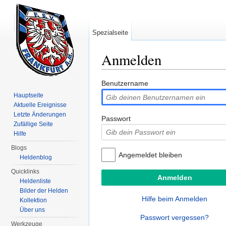
Spezialseite
Anmelden
Wechseln zu:
Navigation
,
Suche
Benutzername
Hauptseite
Aktuelle Ereignisse
Letzte Änderungen
Passwort
Zufällige Seite
Hilfe
Blogs
Angemeldet bleiben
Heldenblog
Quicklinks
Heldenliste
Bilder der Helden
Hilfe beim Anmelden
Kollektion
Über uns
Passwort vergessen?
Werkzeuge