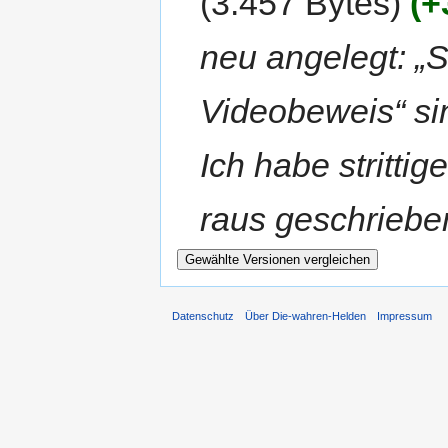
(3.457 Bytes)
(+
neu angelegt: „S
Videobeweis“ s
Ich habe stritti
raus geschriebe
Datenschutz
Über Die-wahren-Helden
Impressum