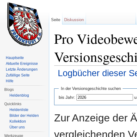
Seite
Diskussion
Pro Videobewe
Versionsgesch
Hauptseite
Aktuelle Ereignisse
Letzte Änderungen
Logbücher dieser Se
Zufällige Seite
Wechseln zu:
Navigation
,
Suche
Hilfe
In der Versionsgeschichte suchen
Blogs
Heldenblog
bis Jahr:
u
Quicklinks
Heldenliste
Zur Anzeige der 
Bilder der Helden
Kollektion
Über uns
vergleichenden V
Werkzeuge