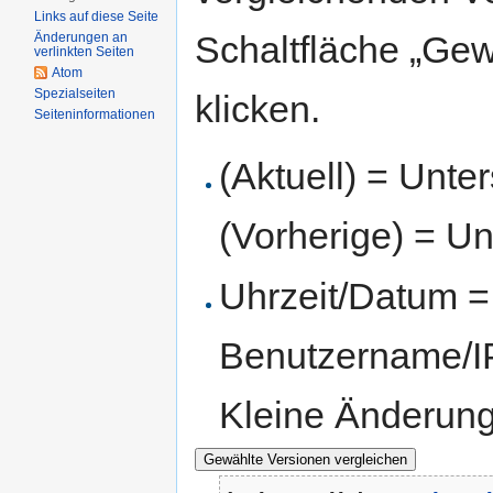
Links auf diese Seite
Schaltfläche „Gew
Änderungen an
verlinkten Seiten
Atom
Spezialseiten
klicken.
Seiten­informationen
(Aktuell) = Unte
(Vorherige) = Un
Uhrzeit/Datum = 
Benutzername/IP
Kleine Änderun