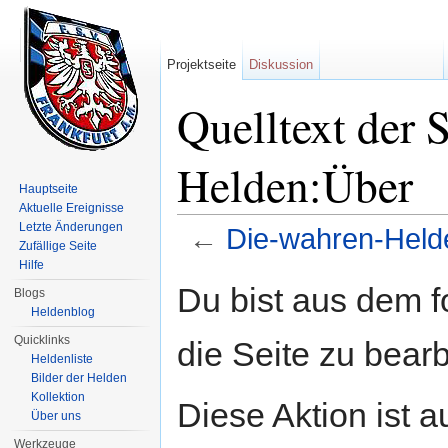
Projektseite
Diskussion
Quelltext der 
Helden:Über
Hauptseite
Aktuelle Ereignisse
Letzte Änderungen
←
Die-wahren-Held
Zufällige Seite
Wechseln zu:
Navigation
,
Suche
Hilfe
Du bist aus dem f
Blogs
Heldenblog
Quicklinks
die Seite zu bearb
Heldenliste
Bilder der Helden
Kollektion
Diese Aktion ist a
Über uns
Werkzeuge