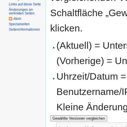
Links auf diese Seite
Schaltfläche „Gew
Änderungen an
verlinkten Seiten
Atom
Spezialseiten
klicken.
Seiten­informationen
(Aktuell) = Unte
(Vorherige) = Un
Uhrzeit/Datum = 
Benutzername/IP
Kleine Änderun