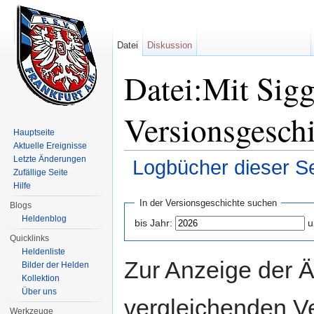
Datei
Diskussion
Datei:Mit Sigg
Versionsgesch
Hauptseite
Aktuelle Ereignisse
Letzte Änderungen
Logbücher dieser Se
Zufällige Seite
Wechseln zu:
Navigation
,
Suche
Hilfe
In der Versionsgeschichte suchen
Blogs
Heldenblog
bis Jahr:
u
Quicklinks
Heldenliste
Zur Anzeige der 
Bilder der Helden
Kollektion
Über uns
vergleichenden V
Werkzeuge