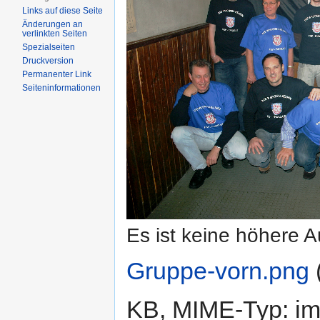
Links auf diese Seite
Änderungen an
verlinkten Seiten
Spezialseiten
Druckversion
Permanenter Link
Seiten­informationen
Es ist keine höhere 
Gruppe-vorn.png
‎
KB, MIME-Typ:
i