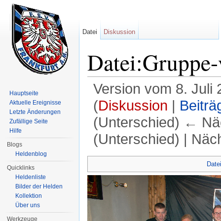
Datei
Diskussion
Datei:Gruppe-
Version vom 8. Juli
Hauptseite
(
Diskussion
|
Beiträ
Aktuelle Ereignisse
Letzte Änderungen
(Unterschied) ← Näc
Zufällige Seite
Hilfe
(Unterschied) | Näc
Blogs
Wechseln zu:
Navigation
,
Suche
Heldenblog
Date
Quicklinks
Heldenliste
Bilder der Helden
Kollektion
Über uns
Werkzeuge