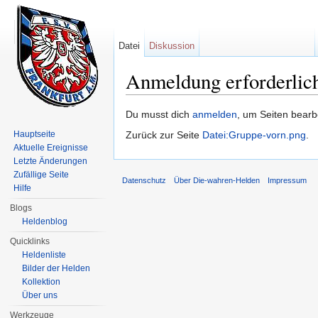
Datei
Diskussion
Anmeldung erforderlic
Wechseln zu:
Navigation
,
Suche
Du musst dich
anmelden
, um Seiten bearb
Hauptseite
Zurück zur Seite
Datei:Gruppe-vorn.png
.
Aktuelle Ereignisse
Letzte Änderungen
Zufällige Seite
Datenschutz
Über Die-wahren-Helden
Impressum
Hilfe
Blogs
Heldenblog
Quicklinks
Heldenliste
Bilder der Helden
Kollektion
Über uns
Werkzeuge