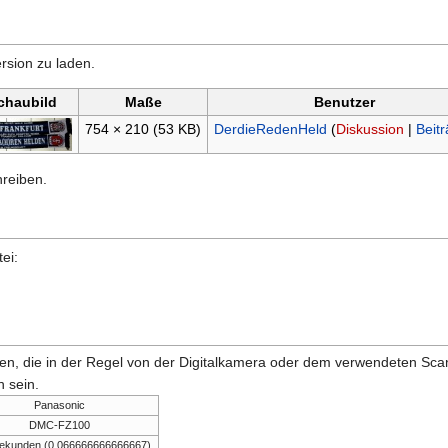
rsion zu laden.
chaubild
Maße
Benutzer
754 × 210
(53 KB)
DerdieRedenHeld
(
Diskussion
|
Beit
hreiben.
ei:
onen, die in der Regel von der Digitalkamera oder dem verwendeten Sc
 sein.
Panasonic
DMC-FZ100
Sekunden (0,066666666666667)