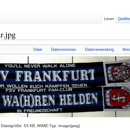
Lesen
Quellte
r.jpg
Datei
Dateiversionen
Dateiverwendung
Met
, Dateigröße: 53 KB, MIME-Typ:
image/jpeg
)