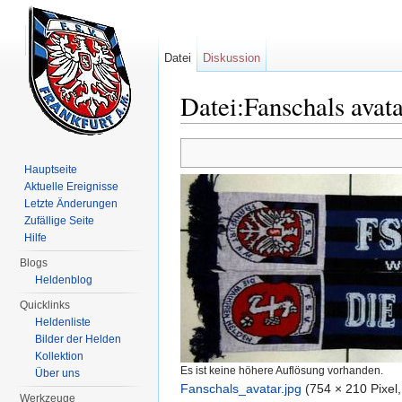
Datei
Diskussion
Datei:Fanschals avata
Wechseln zu:
Navigation
,
Suche
Hauptseite
Aktuelle Ereignisse
Letzte Änderungen
Zufällige Seite
Hilfe
Blogs
Heldenblog
Quicklinks
Heldenliste
Bilder der Helden
Kollektion
Es ist keine höhere Auflösung vorhanden.
Über uns
Fanschals_avatar.jpg
‎
(754 × 210 Pixel
Werkzeuge