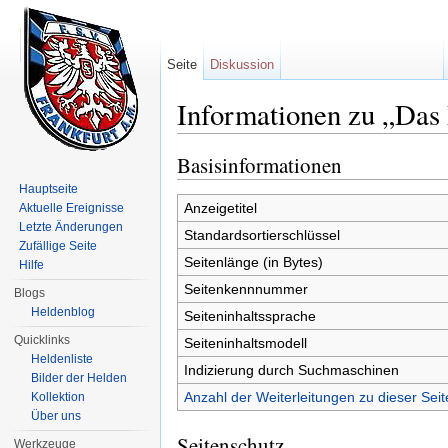
Seite
Diskussion
Informationen zu „Da
Wechseln zu:
Navigation
,
Suche
Basisinformationen
Hauptseite
Anzeigetitel
Aktuelle Ereignisse
Letzte Änderungen
Standardsortierschlüssel
Zufällige Seite
Seitenlänge (in Bytes)
Hilfe
Seitenkennnummer
Blogs
Heldenblog
Seiteninhaltssprache
Quicklinks
Seiteninhaltsmodell
Heldenliste
Indizierung durch Suchmaschinen
Bilder der Helden
Anzahl der Weiterleitungen zu dieser Seit
Kollektion
Über uns
Seitenschutz
Werkzeuge