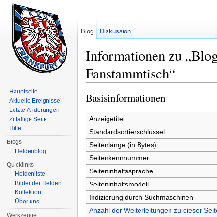
Blog
Diskussion
Informationen zu „Blo
Fanstammtisch“
Wechseln zu:
Navigation
,
Suche
Hauptseite
Basisinformationen
Aktuelle Ereignisse
Letzte Änderungen
Anzeigetitel
Zufällige Seite
Hilfe
Standardsortierschlüssel
Blogs
Seitenlänge (in Bytes)
Heldenblog
Seitenkennnummer
Quicklinks
Seiteninhaltssprache
Heldenliste
Bilder der Helden
Seiteninhaltsmodell
Kollektion
Indizierung durch Suchmaschinen
Über uns
Anzahl der Weiterleitungen zu dieser Seit
Werkzeuge