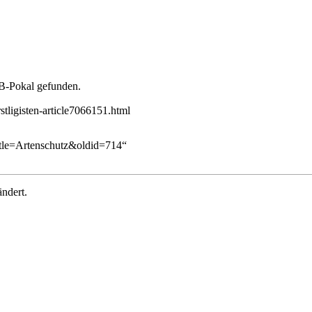
FB-Pokal gefunden.
tligisten-article7066151.html
itle=Artenschutz&oldid=714
“
ndert.