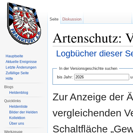
Seite
Diskussion
Artenschutz: V
Logbücher dieser Se
Hauptseite
Wechseln zu:
Navigation
,
Suche
Aktuelle Ereignisse
Letzte Änderungen
In der Versionsgeschichte suchen
Zufällige Seite
bis Jahr:
u
Hilfe
Blogs
Heldenblog
Zur Anzeige der 
Quicklinks
Heldenliste
vergleichenden V
Bilder der Helden
Kollektion
Über uns
Schaltfläche „Gew
Werkzeuge