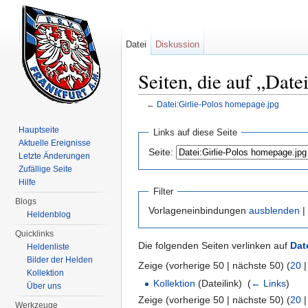
Datei
Diskussion
Seiten, die auf „Date
←
Datei:Girlie-Polos homepage.jpg
Wechseln zu:
Navigation
,
Suche
Hauptseite
Links auf diese Seite
Aktuelle Ereignisse
Seite:
Letzte Änderungen
Zufällige Seite
Hilfe
Filter
Blogs
Vorlageneinbindungen
ausblenden
|
Heldenblog
Quicklinks
Die folgenden Seiten verlinken auf
Dat
Heldenliste
Bilder der Helden
Zeige (vorherige 50 | nächste 50) (
20
Kollektion
Kollektion
(Dateilink) ‎
(
← Links
)
Über uns
Zeige (vorherige 50 | nächste 50) (
20
Werkzeuge