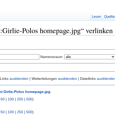
Lesen
Quellte
i:Girlie-Polos homepage.jpg“ verlinken
Namensraum:
 Links
ausblenden
| Weiterleitungen
ausblenden
| Dateilinks
ausblende
ei:Girlie-Polos homepage.jpg
:
|
50
|
100
|
250
|
500
)
|
50
|
100
|
250
|
500
)