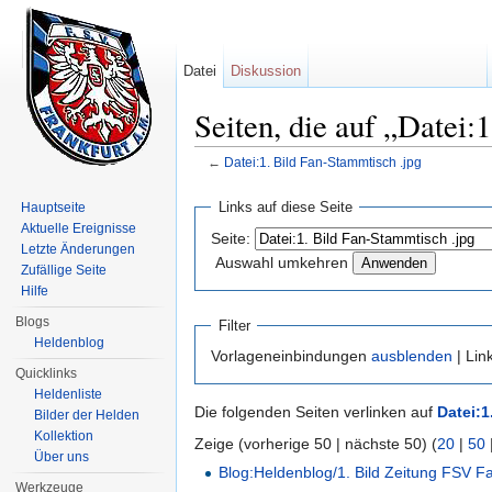
Datei
Diskussion
Seiten, die auf „Datei:
←
Datei:1. Bild Fan-Stammtisch .jpg
Wechseln zu:
Navigation
,
Suche
Links auf diese Seite
Hauptseite
Aktuelle Ereignisse
Seite:
Letzte Änderungen
Auswahl umkehren
Zufällige Seite
Hilfe
Blogs
Filter
Heldenblog
Vorlageneinbindungen
ausblenden
| Lin
Quicklinks
Heldenliste
Die folgenden Seiten verlinken auf
Datei:1
Bilder der Helden
Kollektion
Zeige (vorherige 50 | nächste 50) (
20
|
50
Über uns
Blog:Heldenblog/1. Bild Zeitung FSV 
Werkzeuge