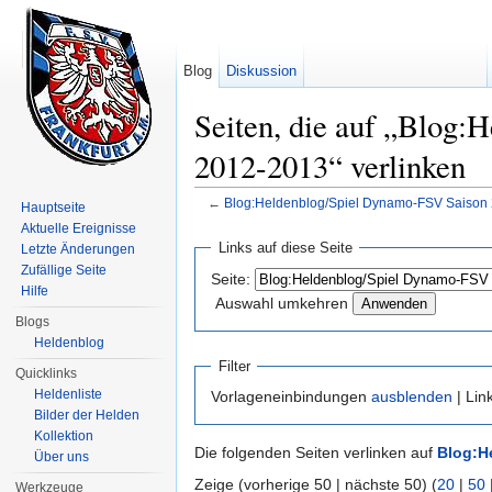
Blog
Diskussion
Seiten, die auf „Blog
2012-2013“ verlinken
←
Blog:Heldenblog/Spiel Dynamo-FSV Saison
Hauptseite
Wechseln zu:
Navigation
,
Suche
Aktuelle Ereignisse
Links auf diese Seite
Letzte Änderungen
Zufällige Seite
Seite:
Hilfe
Auswahl umkehren
Blogs
Heldenblog
Filter
Quicklinks
Heldenliste
Vorlageneinbindungen
ausblenden
| Lin
Bilder der Helden
Kollektion
Die folgenden Seiten verlinken auf
Blog:H
Über uns
Zeige (vorherige 50 | nächste 50) (
20
|
50
Werkzeuge