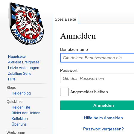
Spezialseite
Anmelden
Wechseln zu:
Navigation
,
Suche
Benutzername
Hauptseite
Aktuelle Ereignisse
Letzte Änderungen
Passwort
Zufällige Seite
Hilfe
Blogs
Angemeldet bleiben
Heldenblog
Quicklinks
Heldenliste
Bilder der Helden
Hilfe beim Anmelden
Kollektion
Über uns
Passwort vergessen?
Werkzeuge