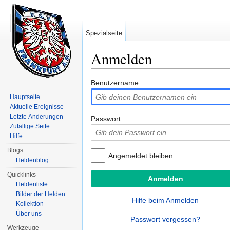
Spezialseite
Anmelden
Wechseln zu:
Navigation
,
Suche
Benutzername
Hauptseite
Aktuelle Ereignisse
Letzte Änderungen
Passwort
Zufällige Seite
Hilfe
Blogs
Angemeldet bleiben
Heldenblog
Quicklinks
Heldenliste
Bilder der Helden
Hilfe beim Anmelden
Kollektion
Über uns
Passwort vergessen?
Werkzeuge