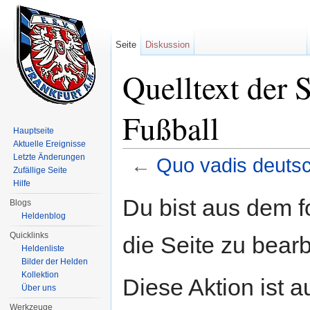
Seite
Diskussion
Quelltext der 
Fußball
Hauptseite
Aktuelle Ereignisse
Letzte Änderungen
←
Quo vadis deutsc
Zufällige Seite
Wechseln zu:
Navigation
,
Suche
Hilfe
Du bist aus dem f
Blogs
Heldenblog
Quicklinks
die Seite zu bearb
Heldenliste
Bilder der Helden
Kollektion
Diese Aktion ist a
Über uns
Werkzeuge