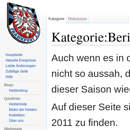
Kategorie
Diskussion
Kategorie:Ber
Wechseln zu:
Navigation
,
Suche
Auch wenn es in 
Hauptseite
Aktuelle Ereignisse
Letzte Änderungen
nicht so aussah, 
Zufällige Seite
Hilfe
Blogs
dieser Saison wied
Heldenblog
Quicklinks
Auf dieser Seite s
Heldenliste
Bilder der Helden
Kollektion
2011 zu finden.
Über uns
Werkzeuge