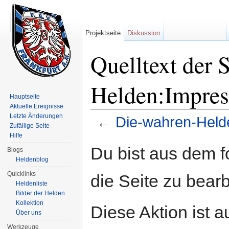
Projektseite
Diskussion
Quelltext der 
Helden:Impre
Hauptseite
Aktuelle Ereignisse
Letzte Änderungen
←
Die-wahren-Hel
Zufällige Seite
Wechseln zu:
Navigation
,
Suche
Hilfe
Du bist aus dem f
Blogs
Heldenblog
Quicklinks
die Seite zu bearb
Heldenliste
Bilder der Helden
Kollektion
Diese Aktion ist a
Über uns
Werkzeuge