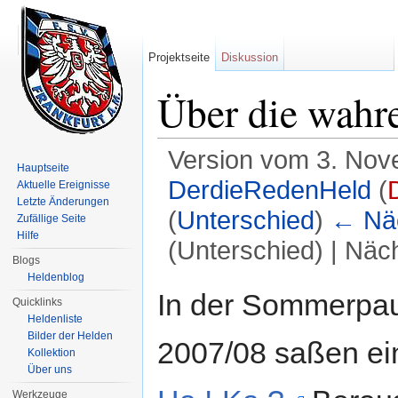
Projektseite
Diskussion
Über die wahr
Version vom 3. Nov
Hauptseite
DerdieRedenHeld
(
Aktuelle Ereignisse
Letzte Änderungen
(
Unterschied
)
← Näc
Zufällige Seite
Hilfe
(Unterschied) | Näc
Blogs
Wechseln zu:
Navigation
,
Suche
Heldenblog
In der Sommerpau
Quicklinks
Heldenliste
Bilder der Helden
2007/08 saßen ein
Kollektion
Über uns
Werkzeuge