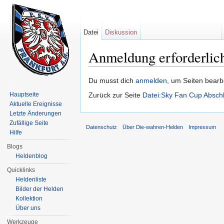
Datei
Diskussion
Anmeldung erforderlic
Wechseln zu:
Navigation
,
Suche
Du musst dich
anmelden
, um Seiten bearb
Hauptseite
Zurück zur Seite
Datei:Sky Fan Cup Abschl
Aktuelle Ereignisse
Letzte Änderungen
Zufällige Seite
Datenschutz
Über Die-wahren-Helden
Impressum
Hilfe
Blogs
Heldenblog
Quicklinks
Heldenliste
Bilder der Helden
Kollektion
Über uns
Werkzeuge