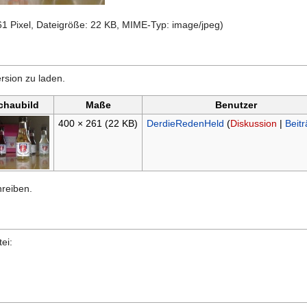
61 Pixel, Dateigröße: 22 KB, MIME-Typ:
image/jpeg
)
rsion zu laden.
chaubild
Maße
Benutzer
400 × 261
(22 KB)
DerdieRedenHeld
(
Diskussion
|
Beit
hreiben.
ei: