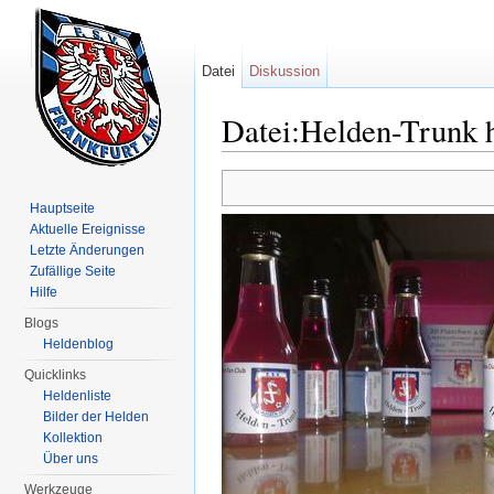
Datei
Diskussion
Datei:Helden-Trunk 
Wechseln zu:
Navigation
,
Suche
Hauptseite
Aktuelle Ereignisse
Letzte Änderungen
Zufällige Seite
Hilfe
Blogs
Heldenblog
Quicklinks
Heldenliste
Bilder der Helden
Kollektion
Über uns
Werkzeuge