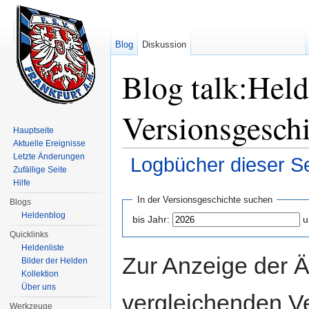
Blog
Diskussion
Blog talk:Hel
Versionsgesch
Hauptseite
Aktuelle Ereignisse
Letzte Änderungen
Logbücher dieser Se
Zufällige Seite
Wechseln zu:
Navigation
,
Suche
Hilfe
In der Versionsgeschichte suchen
Blogs
Heldenblog
bis Jahr:
u
Quicklinks
Heldenliste
Zur Anzeige der 
Bilder der Helden
Kollektion
Über uns
vergleichenden V
Werkzeuge