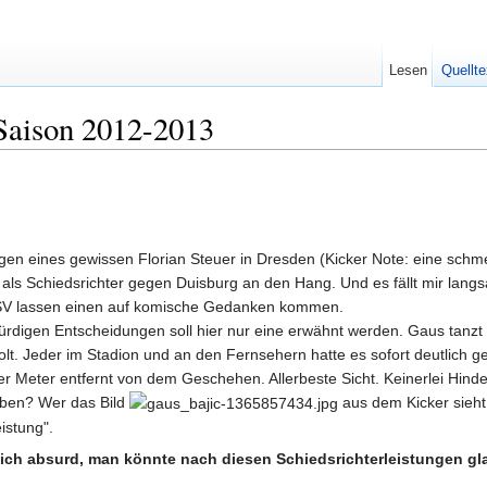
Lesen
Quellte
Saison 2012-2013
gen eines gewissen Florian Steuer in Dresden (Kicker Note: eine schm
 als Schiedsrichter gegen Duisburg an den Hang. Und es fällt mir langsa
SV lassen einen auf komische Gedanken kommen.
rdigen Entscheidungen soll hier nur eine erwähnt werden. Gaus tanzt s
lt. Jeder im Stadion und an den Fernsehern hatte es sofort deutlich g
er Meter entfernt von dem Geschehen. Allerbeste Sicht. Keinerlei Hinder
ben? Wer das Bild
aus dem Kicker sieht
istung".
lich absurd, man könnte nach diesen Schiedsrichterleistungen g