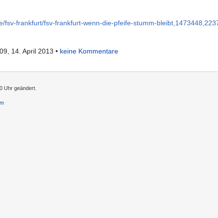
de/fsv-frankfurt/fsv-frankfurt-wenn-die-pfeife-stumm-bleibt,1473448,22
:09, 14. April 2013 •
keine Kommentare
30 Uhr geändert.
um