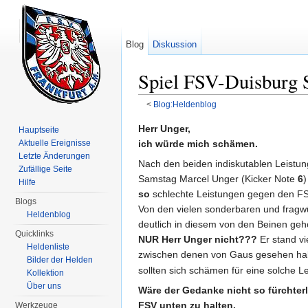
Blog
Diskussion
Spiel FSV-Duisburg 
<
Blog:Heldenblog
Wechseln zu:
Navigation
,
Suche
Herr Unger,
Hauptseite
ich würde mich schämen.
Aktuelle Ereignisse
Letzte Änderungen
Nach den beiden indiskutablen Leistun
Zufällige Seite
Samstag Marcel Unger (Kicker Note
6
)
Hilfe
so
schlechte Leistungen gegen den F
Blogs
Von den vielen sonderbaren und fragwü
Heldenblog
deutlich in diesem von den Beinen geho
Quicklinks
NUR Herr Unger nicht???
Er stand vi
Heldenliste
zwischen denen von Gaus gesehen ha
Bilder der Helden
sollten sich schämen für eine solche Le
Kollektion
Über uns
Wäre der Gedanke nicht so fürchter
FSV unten zu halten.
Werkzeuge