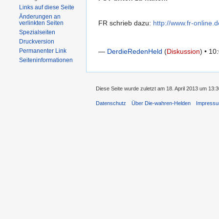
Links auf diese Seite
Änderungen an
FR schrieb dazu:
http://www.fr-online.
verlinkten Seiten
Spezialseiten
Druckversion
—
DerdieRedenHeld
(
Diskussion
) • 10
Permanenter Link
Seiten­informationen
Diese Seite wurde zuletzt am 18. April 2013 um 13:
Datenschutz
Über Die-wahren-Helden
Impress