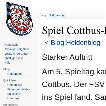
Blog
Diskussion
Spiel Cottbus
<
Blog:Heldenblog
Hauptseite
Wechseln zu:
Navigation
,
Suche
Aktuelle Ereignisse
Letzte Änderungen
Starker Auftritt
Zufällige Seite
Hilfe
Am 5. Spieltag ka
Blogs
Heldenblog
Quicklinks
Cottbus. Der FSV 
Heldenliste
Bilder der Helden
Kollektion
ins Spiel fand. Sa
Über uns
Werkzeuge