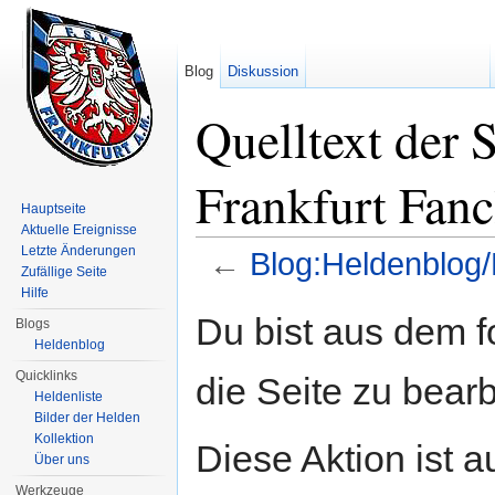
Blog
Diskussion
Quelltext der
Frankfurt Fanc
Hauptseite
Aktuelle Ereignisse
Letzte Änderungen
←
Blog:Heldenblog/
Zufällige Seite
Wechseln zu:
Navigation
,
Suche
Hilfe
Du bist aus dem f
Blogs
Heldenblog
Quicklinks
die Seite zu bearb
Heldenliste
Bilder der Helden
Kollektion
Diese Aktion ist a
Über uns
Werkzeuge